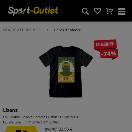
MONDE d'ÉCONOMIES
Héros d'enfance
Ta remise
-74%
Lizenz
Loki Marvel Believe Hommes T-shirt LOK01972TSB
No. d’article :
171567973-171567898
1
avant
22,95 €
99