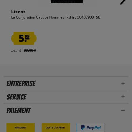
Lizenz
La Conjuration Captive Hommes T-shirt CO107933TSB
5.
99
1
avant
22,95 €
Entreprise
Service
Paiement
Virement
Carte de crédit