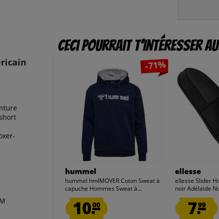
Ceci pourrait t’intéresser au
ricain
-71%
inture
short
oxer-
hummel
ellesse
hummel hmlMOVER Coton Sweat à
ellesse Slider 
capuche Hommes Sweat à...
noir Adélaïde No
 M
10.
7.
00
99