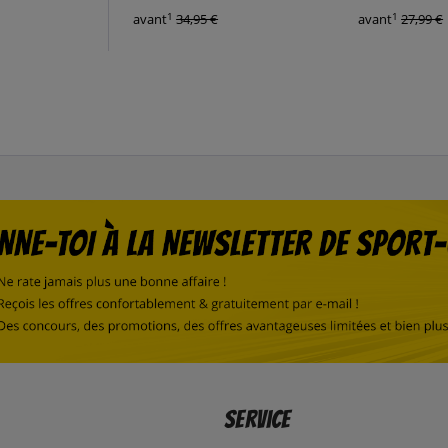
1
1
avant
34,95 €
avant
27,99 €
Service