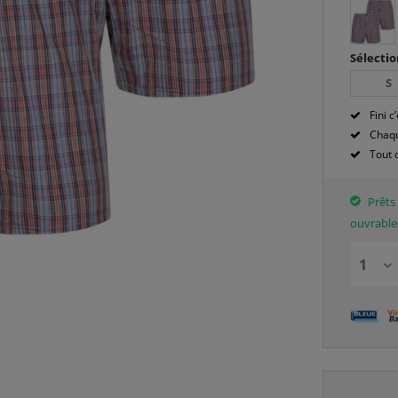
Sélectio
S
Fini c’
Chaqu
Tout 
Prêts 
ouvrable