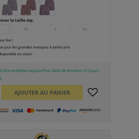
nner la taille stp.
M
L
XL
est fini !
e jour les grandes marques à petits prix
disponible en stock
à être expédies aujourd’hui, délai de livraison 2-5 jours
s
AJOUTER AU
PANIER