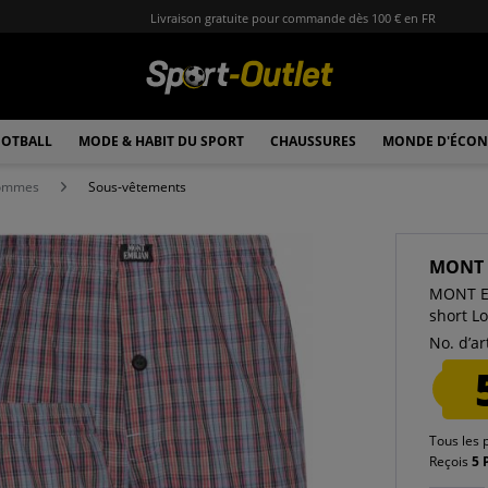
Livraison gratuite pour commande dès 100 € en FR
OTBALL
MODE & HABIT DU SPORT
CHAUSSURES
MONDE D'ÉCON
hommes
Sous-vêtements
MONT 
MONT E
short L
No. d’art
Tous les 
Reçois
5 