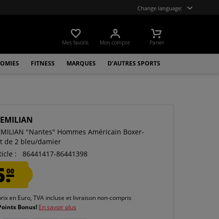
Change language:
Mes favoris
Mon compte
Panier
OMIES
FITNESS
MARQUES
D’AUTRES SPORTS
EMILIAN
MILIAN "Nantes" Hommes Américain Boxer-
ot de 2 bleu/damier
icle :
86441417-86441398
5.
00
prix en Euro, TVA incluse et
livraison non-compris
Points Bonus!
En savoir plus