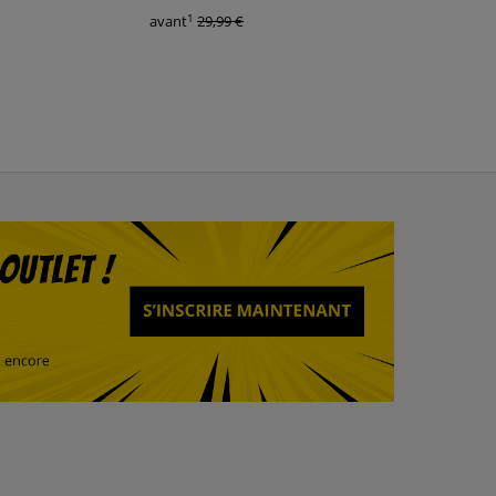
1
1
avant
29,99 €
avant
27,95 €