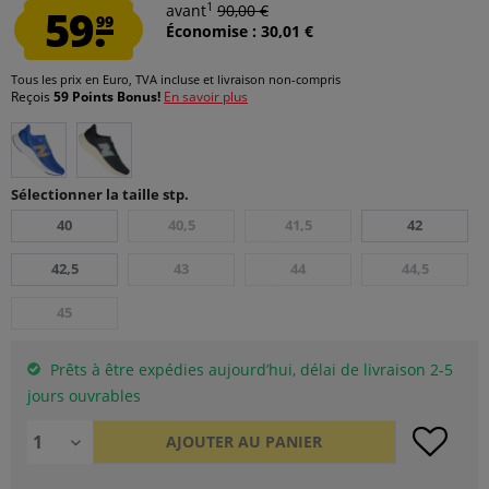
1
59.
avant
90,00 €
99
Économise : 30,01 €
Tous les prix en Euro, TVA incluse et
livraison non-compris
Reçois
59 Points Bonus!
En savoir plus
Sélectionner la taille stp.
40
40,5
41,5
42
42,5
43
44
44,5
45
Prêts à être expédies aujourd’hui, délai de livraison 2-5
jours ouvrables
AJOUTER AU
PANIER