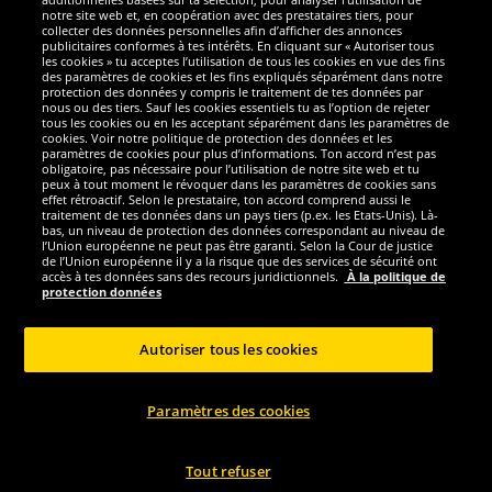
notre site web et, en coopération avec des prestataires tiers, pour
Nous sommes excellents
collecter des données personnelles afin d’afficher des annonces
publicitaires conformes à tes intérêts. En cliquant sur « Autoriser tous
les cookies » tu acceptes l’utilisation de tous les cookies en vue des fins
des paramètres de cookies et les fins expliqués séparément dans notre
protection des données y compris le traitement de tes données par
nous ou des tiers. Sauf les cookies essentiels tu as l’option de rejeter
tous les cookies ou en les acceptant séparément dans les paramètres de
cookies. Voir notre politique de protection des données et les
paramètres de cookies pour plus d’informations. Ton accord n’est pas
obligatoire, pas nécessaire pour l’utilisation de notre site web et tu
peux à tout moment le révoquer dans les paramètres de cookies sans
effet rétroactif. Selon le prestataire, ton accord comprend aussi le
traitement de tes données dans un pays tiers (p.ex. les Etats-Unis). Là-
bas, un niveau de protection des données correspondant au niveau de
l’Union européenne ne peut pas être garanti. Selon la Cour de justice
de l’Union européenne il y a la risque que des services de sécurité ont
Réseaux sociaux
accès à tes données sans des recours juridictionnels.
À la politique de
protection données
Autoriser tous les cookies
Copyright © 2024 Sportspar GmbH, Gustav-Adolf-Ring 7, 04838 Eilenburg GER -
Paramètres des cookies
Tous droits réservés
1
*Tous les prix incluent la TVA, livraison est non-compris
Prix recommandé
2
actuel ou précèdent du fabricant, taxe à valeur incluse
Le prix est seulement
valable pour les clients avec une adhésion de DealClub active.
Tout refuser