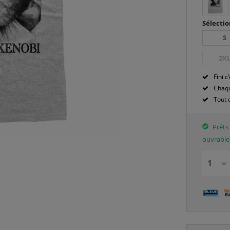
Sélectio
S
2X
Fini c’
Chaqu
Tout 
Prêts 
ouvrable