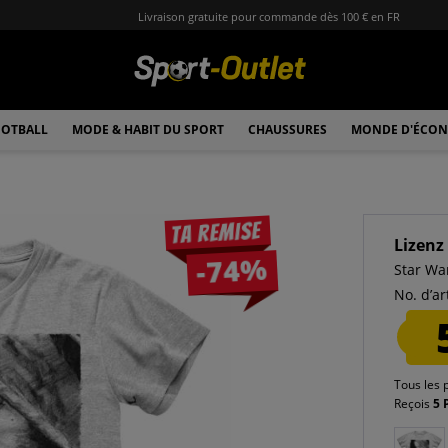
Livraison gratuite pour commande dès 100 € en FR
OTBALL
MODE & HABIT DU SPORT
CHAUSSURES
MONDE D'ÉCON
Ta remise
Lizenz
-74%
Star Wa
No. d’art
Tous les 
Reçois
5 