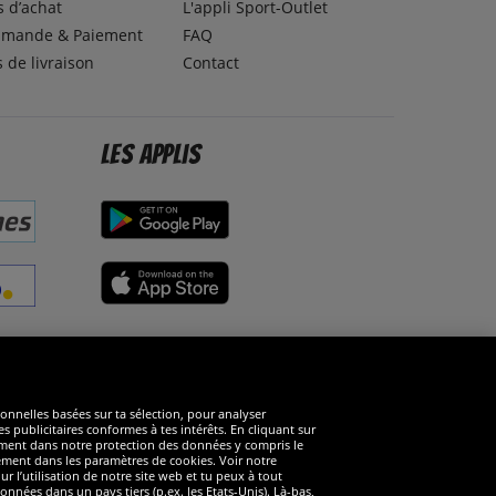
 d’achat
L'appli Sport-Outlet
mande & Paiement
FAQ
s de livraison
Contact
Les applis
éseaux sociaux
ionnelles basées sur ta sélection, pour analyser
s publicitaires conformes à tes intérêts. En cliquant sur
arément dans notre protection des données y compris le
rément dans les paramètres de cookies. Voir notre
 l’utilisation de notre site web et tu peux à tout
nnées dans un pays tiers (p.ex. les Etats-Unis). Là-bas,