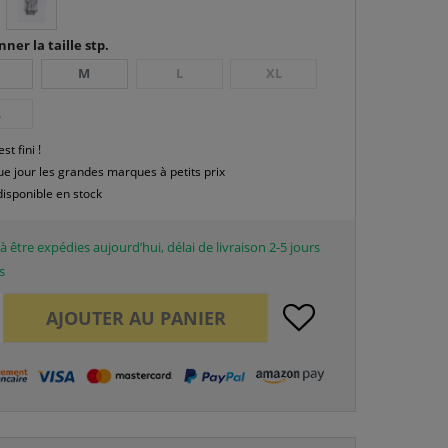
nner la taille stp.
M
L
XL
L
est fini !
e jour les grandes marques à petits prix
disponible en stock
à être expédies aujourd’hui, délai de livraison 2-5 jours
s
AJOUTER AU
PANIER