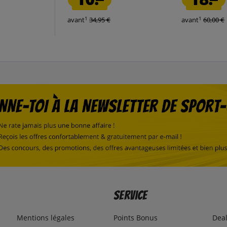
1
1
avant
34,95 €
avant
60,00 €
Service
Mentions légales
Points Bonus
Dea