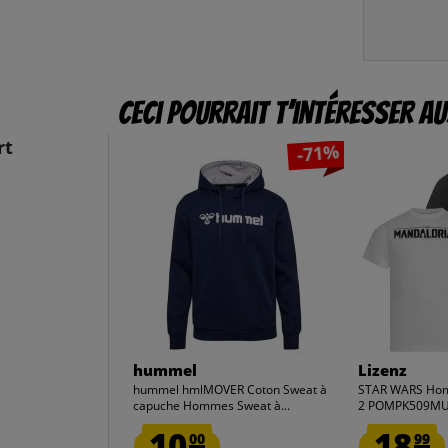
Ceci pourrait t’intéresser au
rt
-71%
hummel
Lizenz
hummel hmlMOVER Coton Sweat à
STAR WARS Homm
capuche Hommes Sweat à...
2 POMPK509M
10.
18.
00
99