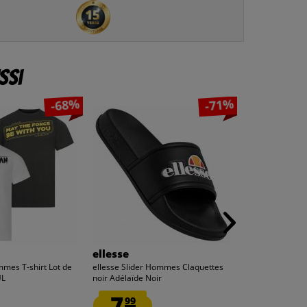
ssi
-68%
-71%
ellesse
Lizenz
es T-shirt Lot de
ellesse Slider Hommes Claquettes
Marvel Black P
UL
noir Adélaïde Noir
Forever Hommes 
7.
8.
99
99