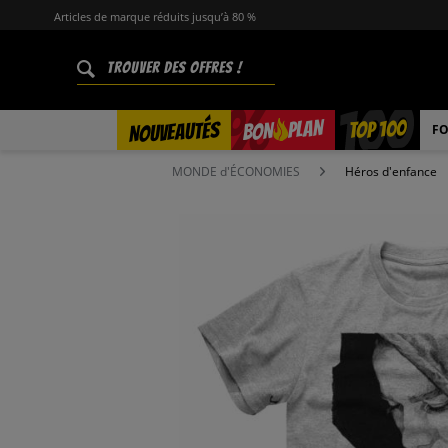
Articles de marque réduits jusqu’à 80 %
%
TOP 100
PLAN
NOUVEAUTÉS
BON
FO
MONDE d'ÉCONOMIES
Héros d'enfance