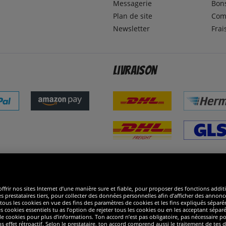
Messagerie
Bons
Plan de site
Com
Newsletter
Frai
Livraison
ommes excellents
R
ffrir nos sites Internet d’une manière sure et fiable, pour proposer des fonctions addit
es prestataires tiers, pour collecter des données personnelles afin d’afficher des annonce
 de tous les cookies en vue des fins des paramètres de cookies et les fins expliqués sép
s cookies essentiels tu as l’option de rejeter tous les cookies ou en les acceptant sépa
 cookies pour plus d’informations. Ton accord n’est pas obligatoire, pas nécessaire pour
ffet rétroactif. Selon le prestataire, ton accord comprend aussi le traitement de tes do