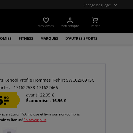
Change language:
Mes favoris
Mon compte
Panier
OMIES
FITNESS
MARQUES
D’AUTRES SPORTS
rs Kenobi Profile Hommes T-shirt SWC02969TSC
icle :
171622538-171622466
1
5.
avant
22,95 €
99
Économise : 16,96 €
prix en Euro, TVA incluse et
livraison non-compris
Points Bonus!
En savoir plus