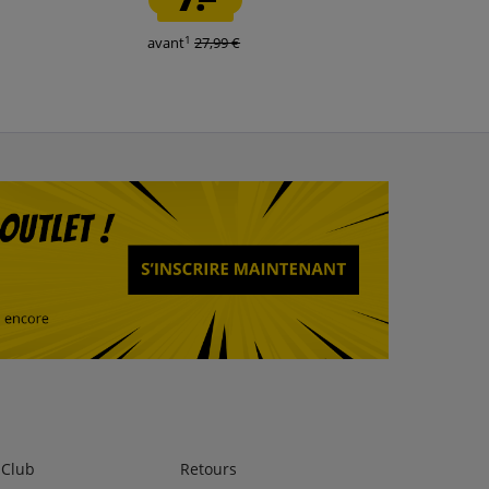
1
1
avant
27,99 €
avant
54,00 €
lClub
Retours