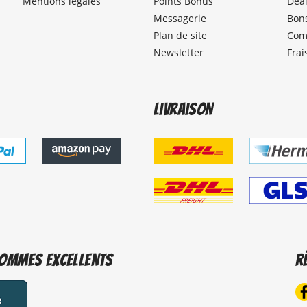
Mentions légales
Points Bonus
Dea
Messagerie
Bons
Plan de site
Com
Newsletter
Frai
Livraison
ommes excellents
R