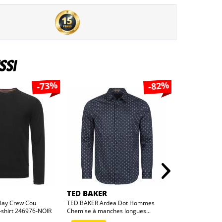
ssi
-73%
-82%
TED BAKER
TED BAKER
lay Crew Cou
TED BAKER Ardea Dot Hommes
TED BAKER Pavi
shirt 246976-NOIR
Chemise à manches longues...
Hommes Chemis