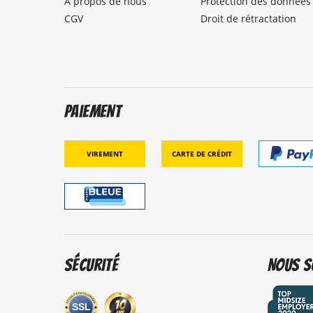
À propos de nous
Protection des données
CGV
Droit de rétractation
Paiement
Virement
Carte de crédit
Sécurité
Nous s