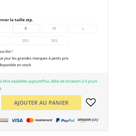
nner la taille stp.
S
M
L
2XL
3XL
est fini !
e jour les grandes marques à petits prix
disponible en stock
à être expédies aujourd’hui, délai de livraison 2-5 jours
s
AJOUTER AU
PANIER