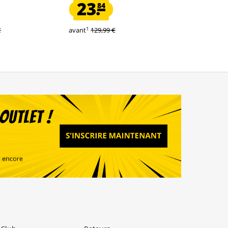
23.
21.
84
19
1
1
€
avant
129,99 €
avant
129,99 