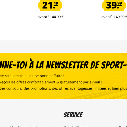
21.
39.
19
99
1
1
avant
144,99 €
avant
149,99 
Service