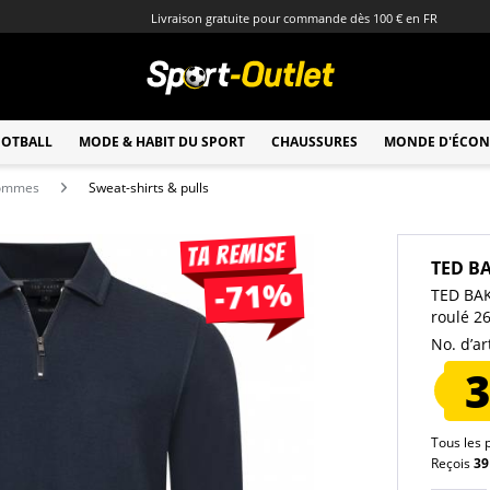
Livraison gratuite pour commande dès 100 € en FR
OTBALL
MODE & HABIT DU SPORT
CHAUSSURES
MONDE D'ÉCON
hommes
Sweat-shirts & pulls
Ta remise
TED B
-71%
TED BAK
roulé 2
No. d’art
3
Tous les 
Reçois
39