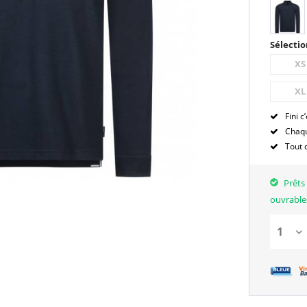
Sélectio
XS
XL
Fini c’
Chaqu
Tout 
Prêts 
ouvrable