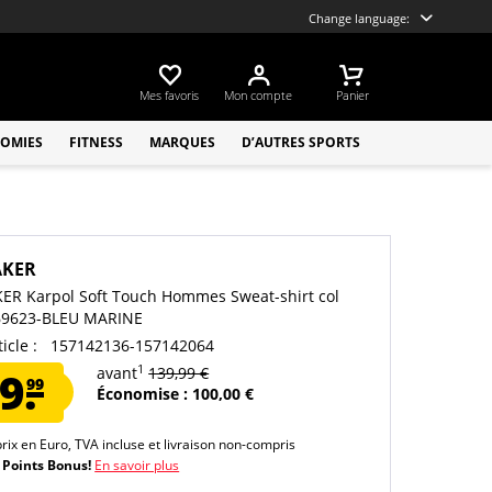
Change language:
Mes favoris
Mon compte
Panier
OMIES
FITNESS
MARQUES
D’AUTRES SPORTS
AKER
ER Karpol Soft Touch Hommes Sweat-shirt col
69623-BLEU MARINE
icle :
157142136-157142064
1
9.
avant
139,99 €
99
Économise : 100,00 €
prix en Euro, TVA incluse et
livraison non-compris
 Points Bonus!
En savoir plus