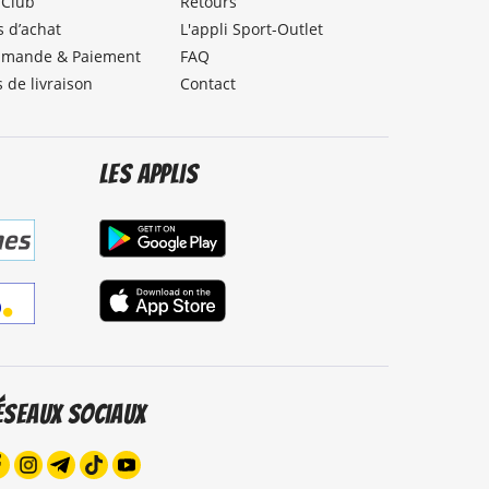
lClub
Retours
 d’achat
L'appli Sport-Outlet
mande & Paiement
FAQ
s de livraison
Contact
Les applis
éseaux sociaux