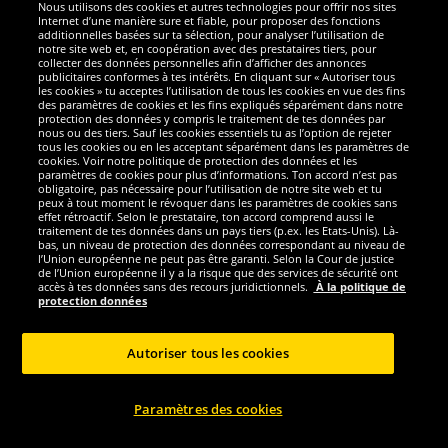
Nous utilisons des cookies et autres technologies pour offrir nos sites
Sécurité
Internet d’une manière sure et fiable, pour proposer des fonctions
additionnelles basées sur ta sélection, pour analyser l’utilisation de
notre site web et, en coopération avec des prestataires tiers, pour
Nous sommes excellents
collecter des données personnelles afin d’afficher des annonces
publicitaires conformes à tes intérêts. En cliquant sur « Autoriser tous
les cookies » tu acceptes l’utilisation de tous les cookies en vue des fins
des paramètres de cookies et les fins expliqués séparément dans notre
protection des données y compris le traitement de tes données par
nous ou des tiers. Sauf les cookies essentiels tu as l’option de rejeter
tous les cookies ou en les acceptant séparément dans les paramètres de
cookies. Voir notre politique de protection des données et les
paramètres de cookies pour plus d’informations. Ton accord n’est pas
obligatoire, pas nécessaire pour l’utilisation de notre site web et tu
peux à tout moment le révoquer dans les paramètres de cookies sans
effet rétroactif. Selon le prestataire, ton accord comprend aussi le
traitement de tes données dans un pays tiers (p.ex. les Etats-Unis). Là-
bas, un niveau de protection des données correspondant au niveau de
l’Union européenne ne peut pas être garanti. Selon la Cour de justice
de l’Union européenne il y a la risque que des services de sécurité ont
Réseaux sociaux
accès à tes données sans des recours juridictionnels.
À la politique de
protection données
Autoriser tous les cookies
Copyright © 2024 Sportspar GmbH, Gustav-Adolf-Ring 7, 04838 Eilenburg GER -
Paramètres des cookies
Tous droits réservés
1
*Tous les prix incluent la TVA, livraison est non-compris
Prix recommandé
2
actuel ou précèdent du fabricant, taxe à valeur incluse
Le prix est seulement