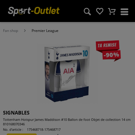
Fan shop
Premier League
Ta remise
-90%
SIGNABLES
Tottenham Hotspur James Maddison #10 Ballon de foot Objet de collection 14 cm
810168070346
No. d’article :
175468718-175468717