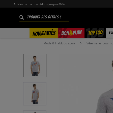
Articles de marque réduits jusqu’à 80 %
%
TOP 100
PLAN
NOUVEAUTÉS
BON
FO
Mode & Habit du sport
Vêtements pour 