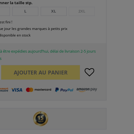
nner la taille stp.
L
XL
2XL
est fini !
e jour les grandes marques à petits prix
disponible en stock
à être expédies aujourd’hui, délai de livraison 2-5 jours
s
AJOUTER AU
PANIER