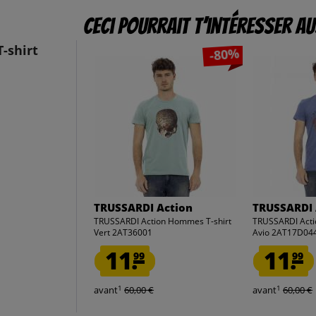
Ceci pourrait t’intéresser au
-shirt
-80%
TRUSSARDI Action
TRUSSARDI 
TRUSSARDI Action Hommes T-shirt
TRUSSARDI Acti
Vert 2AT36001
Avio 2AT17D04
11.
11.
99
99
1
1
avant
60,00 €
avant
60,00 €