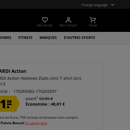
Change language:
Mes favoris
Mon compte
Panier
OMIES
FITNESS
MARQUES
D’AUTRES SPORTS
ARDI Action
DI Action Hommes États-Unis T-shirt Gris
013
icle :
170269362-170269297
1
1.
avant
60,00 €
99
Économise : 48,01 €
prix en Euro, TVA incluse et
livraison non-compris
 Points Bonus!
En savoir plus