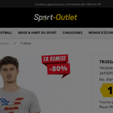
Livraison gratuite pour commande dès 100 € en FR
OTBALL
MODE & HABIT DU SPORT
CHAUSSURES
MONDE D'ÉCON
hommes
T-shirts
Ta remise
TRUSS
-80%
TRUSSAR
2AT02F
No. d’art
1
Tous les 
Reçois
11