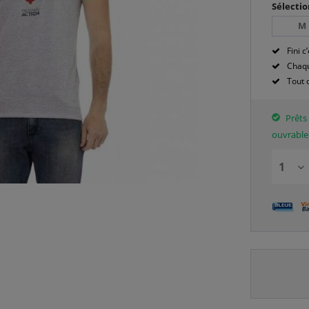
Sélectio
M
Fini c’
Chaqu
Tout 
Prêts 
ouvrable