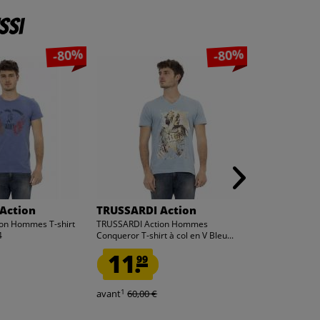
ssi
-80%
-80%
Action
TRUSSARDI Action
TRUSSARDI 
on Hommes T-shirt
TRUSSARDI Action Hommes
TRUSSARDI Act
4
Conqueror T-shirt à col en V Bleu...
Gris 2AT21A01
11.
11.
99
99
1
1
avant
60,00 €
avant
60,00 €