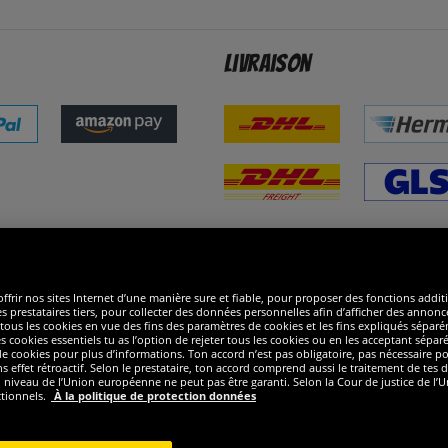
Livraison
ommes excellents
R
ffrir nos sites Internet d’une manière sure et fiable, pour proposer des fonctions addit
es prestataires tiers, pour collecter des données personnelles afin d’afficher des annonce
 de tous les cookies en vue des fins des paramètres de cookies et les fins expliqués sép
s cookies essentiels tu as l’option de rejeter tous les cookies ou en les acceptant sépa
 cookies pour plus d’informations. Ton accord n’est pas obligatoire, pas nécessaire pour
ffet rétroactif. Selon le prestataire, ton accord comprend aussi le traitement de tes do
iveau de l’Union européenne ne peut pas être garanti. Selon la Cour de justice de l’Un
ctionnels.
À la politique de protection données