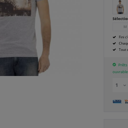
Sélectio
M
Fini c’
Chaqu
Tout 
Prêts 
ouvrable