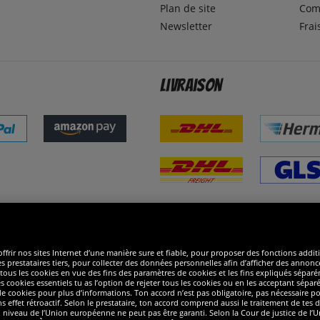
Plan de site
Com
Newsletter
Frai
Livraison
ommes excellents
R
ffrir nos sites Internet d’une manière sure et fiable, pour proposer des fonctions addit
es prestataires tiers, pour collecter des données personnelles afin d’afficher des annonce
 de tous les cookies en vue des fins des paramètres de cookies et les fins expliqués sép
s cookies essentiels tu as l’option de rejeter tous les cookies ou en les acceptant sépa
 cookies pour plus d’informations. Ton accord n’est pas obligatoire, pas nécessaire pour
ffet rétroactif. Selon le prestataire, ton accord comprend aussi le traitement de tes do
iveau de l’Union européenne ne peut pas être garanti. Selon la Cour de justice de l’Un