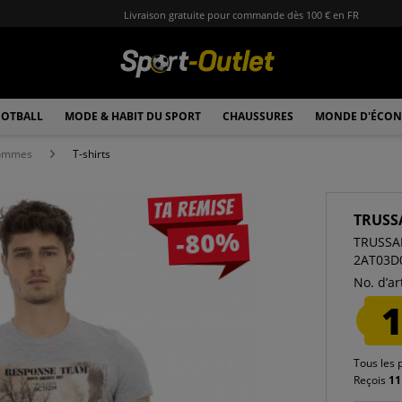
Livraison gratuite pour commande dès 100 € en FR
OTBALL
MODE & HABIT DU SPORT
CHAUSSURES
MONDE D'ÉCON
hommes
T-shirts
Ta remise
TRUSS
-80%
TRUSSAR
2AT03D
No. d’art
1
Tous les 
Reçois
11