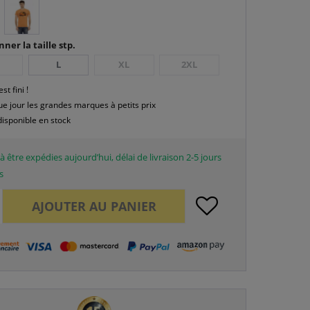
nner la taille stp.
L
XL
2XL
est fini !
e jour les grandes marques à petits prix
disponible en stock
à être expédies aujourd’hui, délai de livraison 2-5 jours
s
AJOUTER AU
PANIER