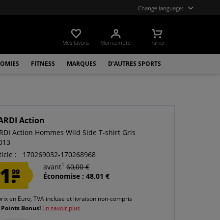
Change language:
Mes favoris
Mon compte
Panier
OMIES
FITNESS
MARQUES
D’AUTRES SPORTS
ARDI Action
DI Action Hommes Wild Side T-shirt Gris
013
icle :
170269032-170268968
1
1.
avant
60,00 €
99
Économise : 48,01 €
prix en Euro, TVA incluse et
livraison non-compris
 Points Bonus!
En savoir plus