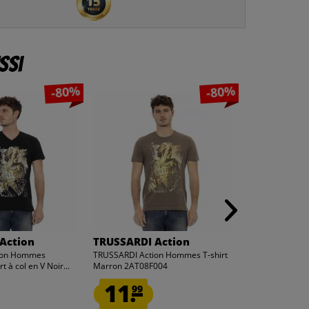
ssi
-80%
-80%
Action
TRUSSARDI Action
TRUSSARDI 
ion Hommes
TRUSSARDI Action Hommes T-shirt
TRUSSARDI Act
t à col en V Noir...
Marron 2AT08F004
Blanc 2AT2100
11.
11.
99
99