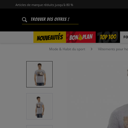
Articles de marque réduits jusqu’à 80 %
%
TOP 100
PLAN
NOUVEAUTÉS
BON
FO
Mode & Habit du sport
Vêtements pour 