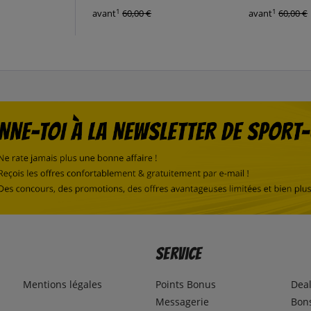
1
1
avant
60,00 €
avant
60,00 €
Service
Mentions légales
Points Bonus
Dea
Messagerie
Bons