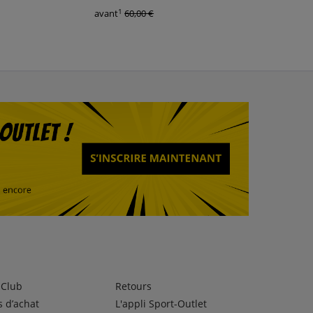
1
1
avant
60,00 €
avant
60,00 €
lClub
Retours
 d’achat
L'appli Sport-Outlet