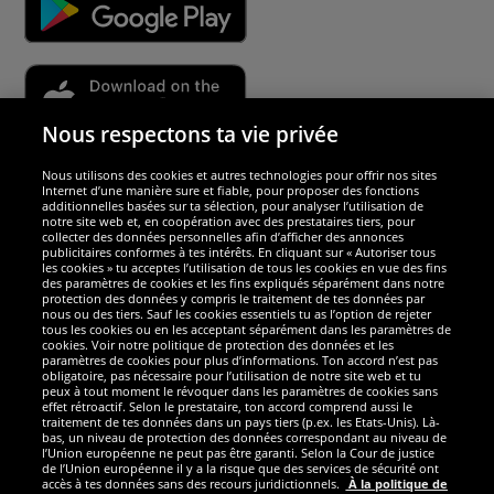
Nous respectons ta vie privée
Nous utilisons des cookies et autres technologies pour offrir nos sites
Sécurité
Internet d’une manière sure et fiable, pour proposer des fonctions
additionnelles basées sur ta sélection, pour analyser l’utilisation de
notre site web et, en coopération avec des prestataires tiers, pour
Nous sommes excellents
collecter des données personnelles afin d’afficher des annonces
publicitaires conformes à tes intérêts. En cliquant sur « Autoriser tous
les cookies » tu acceptes l’utilisation de tous les cookies en vue des fins
des paramètres de cookies et les fins expliqués séparément dans notre
protection des données y compris le traitement de tes données par
nous ou des tiers. Sauf les cookies essentiels tu as l’option de rejeter
tous les cookies ou en les acceptant séparément dans les paramètres de
cookies. Voir notre politique de protection des données et les
paramètres de cookies pour plus d’informations. Ton accord n’est pas
obligatoire, pas nécessaire pour l’utilisation de notre site web et tu
peux à tout moment le révoquer dans les paramètres de cookies sans
effet rétroactif. Selon le prestataire, ton accord comprend aussi le
traitement de tes données dans un pays tiers (p.ex. les Etats-Unis). Là-
bas, un niveau de protection des données correspondant au niveau de
l’Union européenne ne peut pas être garanti. Selon la Cour de justice
de l’Union européenne il y a la risque que des services de sécurité ont
Réseaux sociaux
accès à tes données sans des recours juridictionnels.
À la politique de