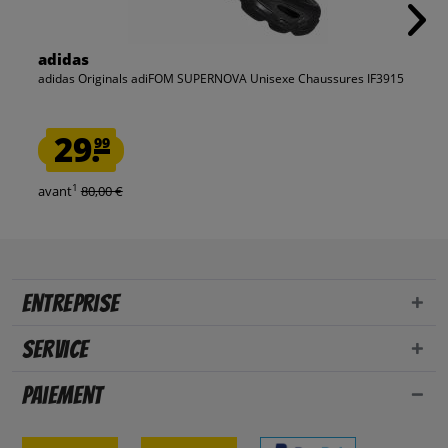
adidas
adidas Originals adiFOM SUPERNOVA Unisexe Chaussures IF3915
29.
99
1
avant
80,00 €
Entreprise
Service
Paiement