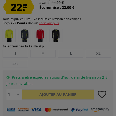
1
22.
avant
44,99 €
99
Économise : 22,00 €
Tous les prix en Euro, TVA incluse et
livraison non-compris
Reçois
22 Points Bonus!
En savoir plus
Sélectionner la taille stp.
S
M
L
XL
2XL
Prêts à être expédies aujourd’hui, délai de livraison 2-5
jours ouvrables
AJOUTER AU
PANIER