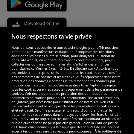
Nous respectons ta vie privée
Nous utilisons des cookies et autres technologies pour offrir nos sites
Sécurité
Internet d’une manière sure et fiable, pour proposer des fonctions
additionnelles basées sur ta sélection, pour analyser l’utilisation de
notre site web et, en coopération avec des prestataires tiers, pour
Nous sommes excellents
collecter des données personnelles afin d’afficher des annonces
publicitaires conformes à tes intérêts. En cliquant sur « Autoriser tous
les cookies » tu acceptes l’utilisation de tous les cookies en vue des fins
des paramètres de cookies et les fins expliqués séparément dans notre
protection des données y compris le traitement de tes données par
nous ou des tiers. Sauf les cookies essentiels tu as l’option de rejeter
tous les cookies ou en les acceptant séparément dans les paramètres de
cookies. Voir notre politique de protection des données et les
paramètres de cookies pour plus d’informations. Ton accord n’est pas
obligatoire, pas nécessaire pour l’utilisation de notre site web et tu
peux à tout moment le révoquer dans les paramètres de cookies sans
effet rétroactif. Selon le prestataire, ton accord comprend aussi le
traitement de tes données dans un pays tiers (p.ex. les Etats-Unis). Là-
bas, un niveau de protection des données correspondant au niveau de
l’Union européenne ne peut pas être garanti. Selon la Cour de justice
de l’Union européenne il y a la risque que des services de sécurité ont
Réseaux sociaux
accès à tes données sans des recours juridictionnels.
À la politique de