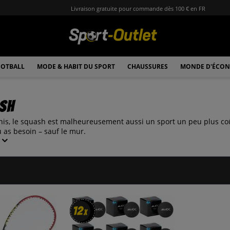
Livraison gratuite pour commande dès 100 € en FR
OTBALL
MODE & HABIT DU SPORT
CHAUSSURES
MONDE D'ÉCON
ash
is, le squash est malheureusement aussi un sport un peu plus co
u as besoin – sauf le mur.
12
12
x
x