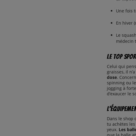
Une fois 
En hiver 
Le squash
médecin t
Le top spo
Celui qui pens
graisses, il n’
dose
. Concern
spinning ou l
jogging à fort
d’exaucer le 
L’équipeme
Dans le shop d
tu achètes le
yeux.
Les ball
que la balle at