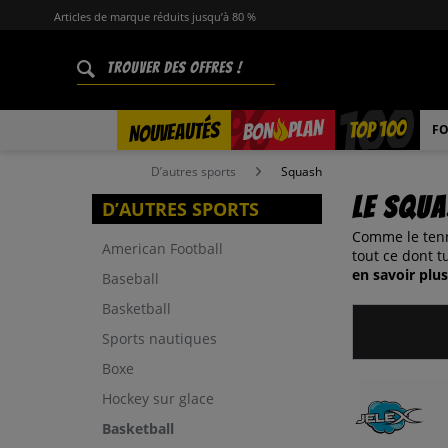
Articles de marque réduits jusqu’à 80 %
%
TOP 100
PLAN
NOUVEAUTÉS
BON
FO
D’autres sports
Squash
Le squ
D’AUTRES SPORTS
Comme le tenn
American Football
tout ce dont t
en savoir plus
Baseball
Basketball
Sports nautiques
Boxe
Hockey sur glace
Basketball