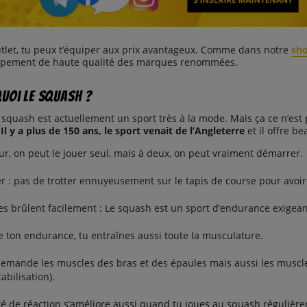
tlet, tu peux t’équiper aux prix avantageux. Comme dans notre
sho
uipement de haute qualité des marques renommées.
uoi le squash ?
 squash est actuellement un sport très à la mode. Mais ça ce n’est
.
Il y a plus de 150 ans, le sport venait de l’Angleterre
et il offre b
eur, on peut le jouer seul, mais à deux, on peut vraiment démarrer.
er : pas de trotter ennuyeusement sur le tapis de course pour avoir 
ies brûlent facilement : Le squash est un sport d’endurance exigean
e ton endurance, tu entraînes aussi toute la musculature.
demande les muscles des bras et des épaules mais aussi les muscl
tabilisation).
té de réaction s’améliore aussi quand tu joues au squash régulièr