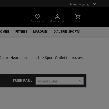
Change language:
Mes favoris
Mon compte
Panier
OMIES
FITNESS
MARQUES
D’AUTRES SPORTS
ûteux. Heureusement, chez Sport-Outlet tu trouves
TRIER PAR :