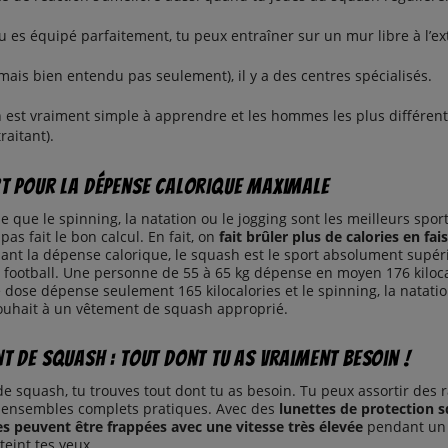
tu es équipé parfaitement, tu peux entraîner sur un mur libre à l’e
(mais bien entendu pas seulement), il y a des centres spécialisés.
 est vraiment simple à apprendre et les hommes les plus différents
raitant).
rt pour la dépense calorique maximale
e que le spinning, la natation ou le jogging sont les meilleurs sp
a pas fait le bon calcul. En fait, on
fait brûler plus de calories en fa
ant la dépense calorique, le squash est le sport absolument supérie
e football. Une personne de 55 à 65 kg dépense en moyen 176 kiloc
e dose dépense seulement 165 kilocalories et le spinning, la natatio
souhait à un vêtement de squash approprié.
nt de squash : Tout dont tu as vraiment besoin !
e squash, tu trouves tout dont tu as besoin. Tu peux assortir des r
s ensembles complets pratiques. Avec des
lunettes de protection s
es peuvent être frappées avec une vitesse très élevée
pendant un j
teint tes yeux.