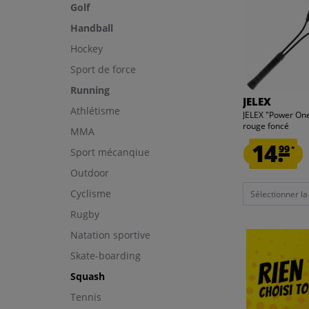
Golf
Handball
Hockey
Sport de force
Running
JELEX
Athlétisme
JELEX "Power On
rouge foncé
MMA
14.
99
*
Sport mécanqiue
Outdoor
Cyclisme
Sélectionner la t
Rugby
Natation sportive
Skate-boarding
Squash
Tennis