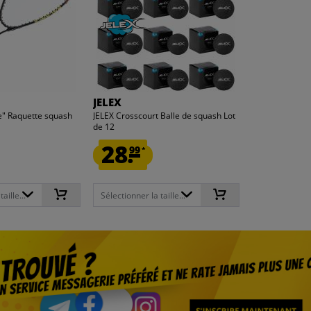
JELEX
e" Raquette squash
JELEX Crosscourt Balle de squash Lot
de 12
28.
99
*
aille...
Sélectionner la taille...