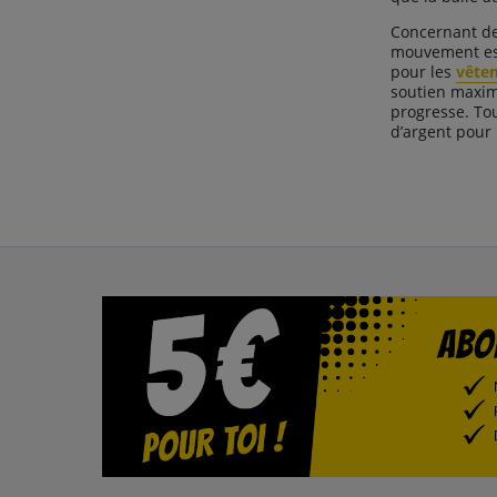
Concernant d
mouvement est 
pour les
vête
soutien maxim
progresse. Tou
d’argent pour 