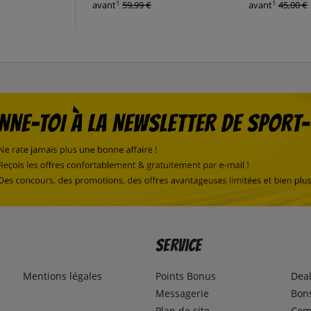
1
1
avant
59,99 €
avant
45,00 €
Service
Mentions légales
Points Bonus
Dea
Messagerie
Bons
Plan de site
Com