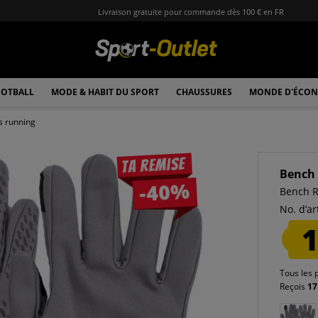
Livraison gratuite pour commande dès 100 € en FR
OTBALL
MODE & HABIT DU SPORT
CHAUSSURES
MONDE D'ÉCON
s running
Ta remise
Bench
-40%
Bench R
No. d’art
1
Tous les 
Reçois
17