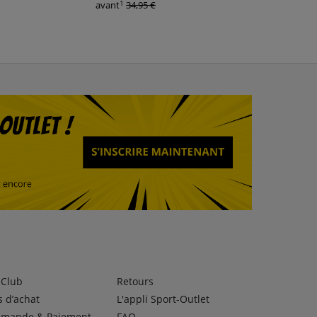
1
1
avant
34,95 €
avant
24,99 €
lClub
Retours
 d’achat
L'appli Sport-Outlet
mande & Paiement
FAQ