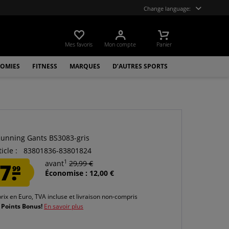
Change language:
Mes favoris
Mon compte
Panier
OMIES
FITNESS
MARQUES
D’AUTRES SPORTS
unning Gants BS3083-gris
icle :
83801836-83801824
1
7.
avant
29,99 €
99
Économise : 12,00 €
prix en Euro, TVA incluse et
livraison non-compris
 Points Bonus!
En savoir plus