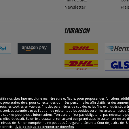
Newsletter
Frai
Livraison
ommes excellents
R
ffrir nos sites Internet d’une manière sure et fiable, pour proposer des fonctions addit
es prestataires tiers, pour collecter des données personnelles afin d’afficher des annonce
 de tous les cookies en vue des fins des paramètres de cookies et les fins expliqués sép
s cookies essentiels tu as l’option de rejeter tous les cookies ou en les acceptant sépa
 cookies pour plus d’informations. Ton accord n’est pas obligatoire, pas nécessaire pour
ffet rétroactif. Selon le prestataire, ton accord comprend aussi le traitement de tes do
iveau de l’Union européenne ne peut pas être garanti. Selon la Cour de justice de l’Un
ctionnels.
À la politique de protection données