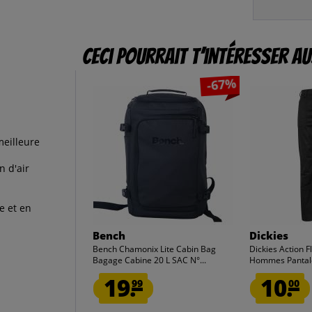
Ceci pourrait t’intéresser au
-67%
meilleure
n d'air
e et en
Bench
Dickies
Bench Chamonix Lite Cabin Bag
Dickies Action F
Bagage Cabine 20 L SAC N°...
Hommes Pantalon
19.
10.
99
00