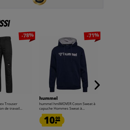
ssi
-78%
-71%
hummel
Zeus
lex Trouser
hummel hmlMOVER Coton Sweat à
Zeus Stadium G
 de travail...
capuche Hommes Sweat à...
champ noirs
10.
9.
00
99