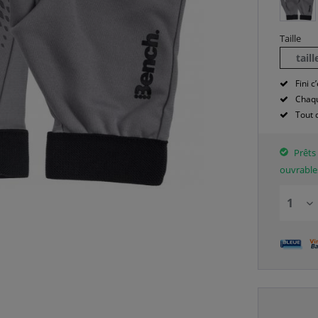
Taille
tail
Fini c’
Chaqu
Tout 
Prêts 
ouvrable