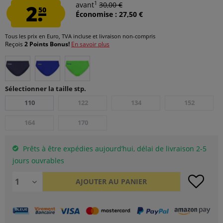
1
2.
avant
30,00 €
50
Économise : 27,50 €
Tous les prix en Euro, TVA incluse et
livraison non-compris
Reçois
2 Points Bonus!
En savoir plus
Sélectionner la taille stp.
110
122
134
152
164
170
Prêts à être expédies aujourd’hui, délai de livraison 2-5
jours ouvrables
AJOUTER AU
PANIER