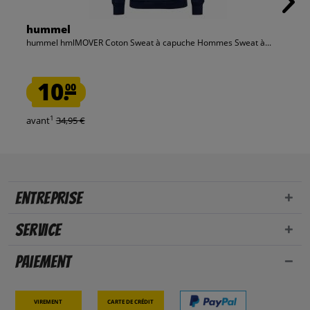
hummel
hummel hmlMOVER Coton Sweat à capuche Hommes Sweat à...
10.
00
1
avant
34,95 €
Entreprise
Service
Paiement
Virement
Carte de crédit