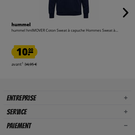
hummel
hummel hmlMOVER Coton Sweat à capuche Hommes Sweat à...
10.
00
1
avant
34,95 €
Entreprise
Service
Paiement