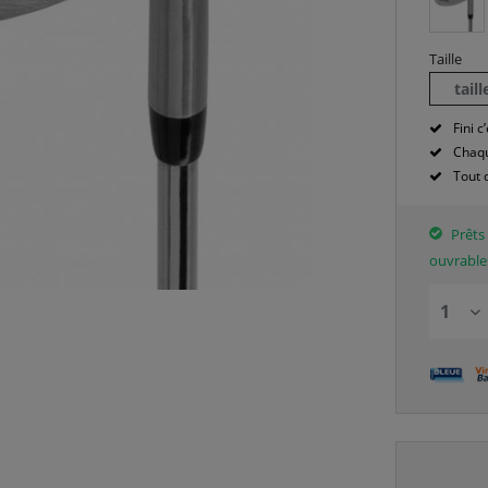
Taille
tail
Fini c’
Chaqu
Tout 
Prêts 
ouvrable