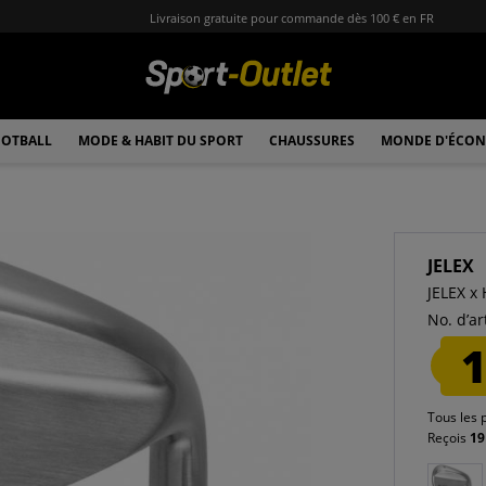
Livraison gratuite pour commande dès 100 € en FR
OTBALL
MODE & HABIT DU SPORT
CHAUSSURES
MONDE D'ÉCON
JELEX
JELEX x
No. d’art
1
Tous les 
Reçois
19