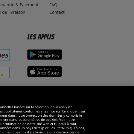
mande & Paiement
FAQ
s de livraison
Contact
Les applis
éseaux sociaux
ionnelles basées sur ta sélection, pour analyser
s publicitaires conformes à tes intérêts. En cliquant sur
arément dans notre protection des données y compris le
rément dans les paramètres de cookies. Voir notre
 l’utilisation de notre site web et tu peux à tout
nnées dans un pays tiers (p.ex. les Etats-Unis). Là-bas,
ion européenne il y a la risque que des services de