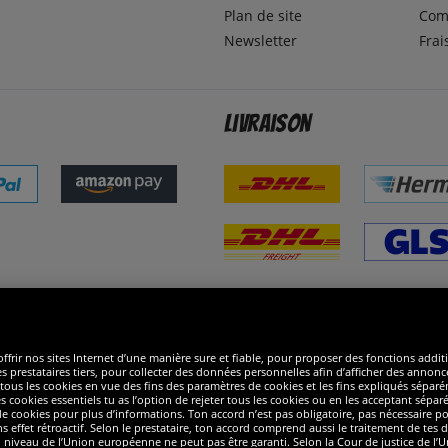
Plan de site
Com
Newsletter
Frai
Livraison
ommes excellents
R
ffrir nos sites Internet d’une manière sure et fiable, pour proposer des fonctions addit
es prestataires tiers, pour collecter des données personnelles afin d’afficher des annonce
 de tous les cookies en vue des fins des paramètres de cookies et les fins expliqués sép
s cookies essentiels tu as l’option de rejeter tous les cookies ou en les acceptant sépa
 cookies pour plus d’informations. Ton accord n’est pas obligatoire, pas nécessaire pour
ffet rétroactif. Selon le prestataire, ton accord comprend aussi le traitement de tes do
iveau de l’Union européenne ne peut pas être garanti. Selon la Cour de justice de l’Un