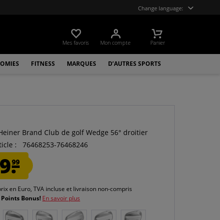
Change language:
Mes favoris
Mon compte
Panier
OMIES
FITNESS
MARQUES
D’AUTRES SPORTS
 Heiner Brand Club de golf Wedge 56° droitier
icle :
76468253-76468246
9.
99
prix en Euro, TVA incluse et
livraison non-compris
 Points Bonus!
En savoir plus