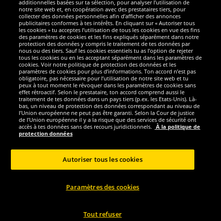
additionnelles basées sur ta sélection, pour analyser l’utilisation de
notre site web et, en coopération avec des prestataires tiers, pour
Nous sommes excellents
collecter des données personnelles afin d’afficher des annonces
publicitaires conformes à tes intérêts. En cliquant sur « Autoriser tous
les cookies » tu acceptes l’utilisation de tous les cookies en vue des fins
des paramètres de cookies et les fins expliqués séparément dans notre
protection des données y compris le traitement de tes données par
nous ou des tiers. Sauf les cookies essentiels tu as l’option de rejeter
tous les cookies ou en les acceptant séparément dans les paramètres de
cookies. Voir notre politique de protection des données et les
paramètres de cookies pour plus d’informations. Ton accord n’est pas
obligatoire, pas nécessaire pour l’utilisation de notre site web et tu
peux à tout moment le révoquer dans les paramètres de cookies sans
effet rétroactif. Selon le prestataire, ton accord comprend aussi le
traitement de tes données dans un pays tiers (p.ex. les Etats-Unis). Là-
bas, un niveau de protection des données correspondant au niveau de
l’Union européenne ne peut pas être garanti. Selon la Cour de justice
de l’Union européenne il y a la risque que des services de sécurité ont
Réseaux sociaux
accès à tes données sans des recours juridictionnels.
À la politique de
protection données
Autoriser tous les cookies
Copyright © 2024 Sportspar GmbH, Gustav-Adolf-Ring 7, 04838 Eilenburg GER -
Paramètres des cookies
Tous droits réservés
1
*Tous les prix incluent la TVA, livraison est non-compris
Prix recommandé
2
actuel ou précèdent du fabricant, taxe à valeur incluse
Le prix est seulement
valable pour les clients avec une adhésion de DealClub active.
Tout refuser