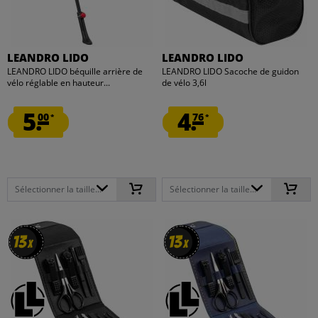
LEANDRO LIDO
LEANDRO LIDO
LEANDRO LIDO béquille arrière de
LEANDRO LIDO Sacoche de guidon
vélo réglable en hauteur...
de vélo 3,6l
5.
4.
00
76
*
*
Sélectionner la taille...
Sélectionner la taille...
13
13
13
13
x
x
x
x