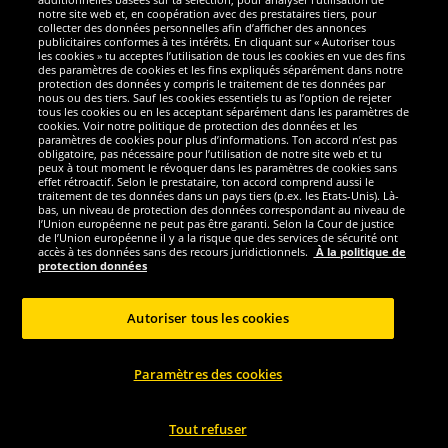
notre site web et, en coopération avec des prestataires tiers, pour
Nous sommes excellents
collecter des données personnelles afin d’afficher des annonces
publicitaires conformes à tes intérêts. En cliquant sur « Autoriser tous
les cookies » tu acceptes l’utilisation de tous les cookies en vue des fins
des paramètres de cookies et les fins expliqués séparément dans notre
protection des données y compris le traitement de tes données par
nous ou des tiers. Sauf les cookies essentiels tu as l’option de rejeter
tous les cookies ou en les acceptant séparément dans les paramètres de
cookies. Voir notre politique de protection des données et les
paramètres de cookies pour plus d’informations. Ton accord n’est pas
obligatoire, pas nécessaire pour l’utilisation de notre site web et tu
peux à tout moment le révoquer dans les paramètres de cookies sans
effet rétroactif. Selon le prestataire, ton accord comprend aussi le
traitement de tes données dans un pays tiers (p.ex. les Etats-Unis). Là-
bas, un niveau de protection des données correspondant au niveau de
l’Union européenne ne peut pas être garanti. Selon la Cour de justice
de l’Union européenne il y a la risque que des services de sécurité ont
Réseaux sociaux
accès à tes données sans des recours juridictionnels.
À la politique de
protection données
Autoriser tous les cookies
Copyright © 2024 Sportspar GmbH, Gustav-Adolf-Ring 7, 04838 Eilenburg GER -
Paramètres des cookies
Tous droits réservés
1
*Tous les prix incluent la TVA, livraison est non-compris
Prix recommandé
2
actuel ou précèdent du fabricant, taxe à valeur incluse
Le prix est seulement
valable pour les clients avec une adhésion de DealClub active.
Tout refuser