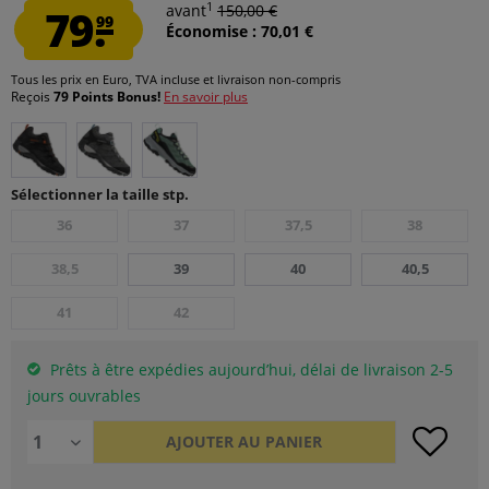
1
79.
avant
150,00 €
99
Économise : 70,01 €
Tous les prix en Euro, TVA incluse et
livraison non-compris
Reçois
79 Points Bonus!
En savoir plus
Sélectionner la taille stp.
36
37
37,5
38
38,5
39
40
40,5
41
42
Prêts à être expédies aujourd’hui, délai de livraison 2-5
jours ouvrables
AJOUTER AU
PANIER