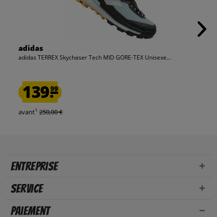
adidas
adidas TERREX Skychaser Tech MID GORE-TEX Unisexe...
139.
99
1
avant
250,00 €
Entreprise
Service
Paiement