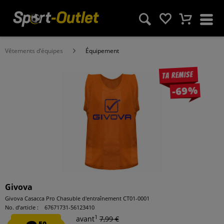
Vêtements d‘équipes
Équipement
Ta remise
-69%
Givova
Givova Casacca Pro Chasuble d'entraînement CT01-0001
No. d’article :
67671731-56123410
1
avant
7,99 €
50