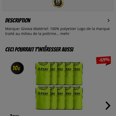
Description
Marque: Givova Matériel: 100% polyester Logo de la marque
traité au milieu de la poitrine...
mehr
Ceci pourrait t’intéresser aussi
-69%
10
10
x
x
Zeus