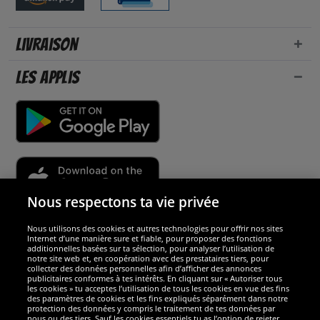
Livraison
Les applis
Nous respectons ta vie privée
Nous utilisons des cookies et autres technologies pour offrir nos sites
Sécurité
Internet d’une manière sure et fiable, pour proposer des fonctions
additionnelles basées sur ta sélection, pour analyser l’utilisation de
notre site web et, en coopération avec des prestataires tiers, pour
Nous sommes excellents
collecter des données personnelles afin d’afficher des annonces
publicitaires conformes à tes intérêts. En cliquant sur « Autoriser tous
les cookies » tu acceptes l’utilisation de tous les cookies en vue des fins
des paramètres de cookies et les fins expliqués séparément dans notre
protection des données y compris le traitement de tes données par
nous ou des tiers. Sauf les cookies essentiels tu as l’option de rejeter