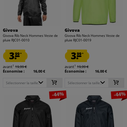
Givova
Givova
Givova Rib Neck Hommes Veste de
Givova Rib Neck Hommes Veste de
pluie RJC01-0010
pluie RJC01-0019
3.
3.
99
99
*
*
1
1
avant
19,99 €
avant
19,99 €
Économise :
16,00 €
Économise :
16,00 €
Sélectionner la taille...
Sélectionner la taille...
-44%
-44%