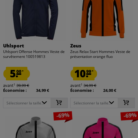
Uhlsport
Zeus
Uhlsport Offense Hommes Veste de
Zeus Relax Start Hommes Veste de
survêtement 100519813
présentation orange fluo
5.
10.
00
99
*
*
1
1
avant
39,99 €
avant
34,99 €
Économise :
34,99 €
Économise :
24,00 €
Sélectionner la taille...
Sélectionner la taille...
-69%
-69%