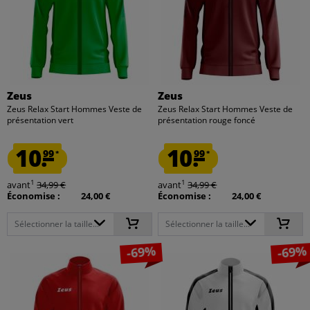
Zeus
Zeus
Zeus Relax Start Hommes Veste de
Zeus Relax Start Hommes Veste de
présentation vert
présentation rouge foncé
10.
10.
99
99
*
*
1
1
avant
34,99 €
avant
34,99 €
Économise :
24,00 €
Économise :
24,00 €
Sélectionner la taille...
Sélectionner la taille...
-69%
-69%