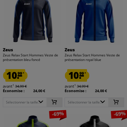
Zeus
Zeus
Zeus Relax Start Hommes Veste de
Zeus Relax Start Hommes Veste de
présentation bleu foncé
présentation royal blue
10.
10.
99
99
*
*
1
1
avant
34,99 €
avant
34,99 €
Économise :
24,00 €
Économise :
24,00 €
Sélectionner la taille...
Sélectionner la taille...
-69%
-69%