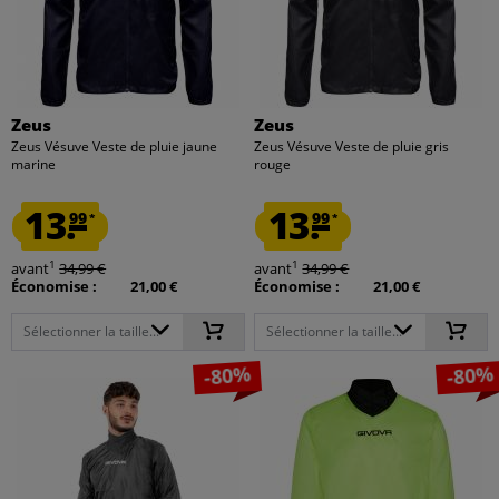
Zeus
Zeus
Zeus Vésuve Veste de pluie jaune
Zeus Vésuve Veste de pluie gris
marine
rouge
13.
13.
99
99
*
*
1
1
avant
34,99 €
avant
34,99 €
Économise :
21,00 €
Économise :
21,00 €
Sélectionner la taille...
Sélectionner la taille...
-80%
-80%