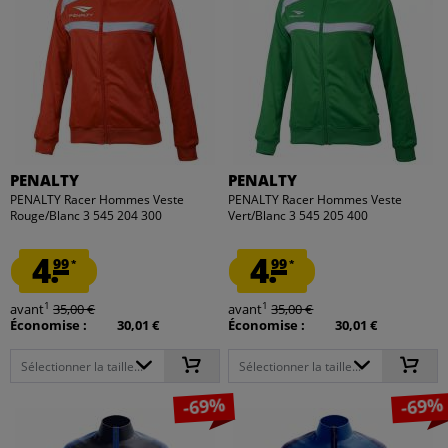
PENALTY
PENALTY
PENALTY Racer Hommes Veste
PENALTY Racer Hommes Veste
Rouge/Blanc 3 545 204 300
Vert/Blanc 3 545 205 400
4.
4.
99
99
*
*
1
1
avant
35,00 €
avant
35,00 €
Économise :
30,01 €
Économise :
30,01 €
Sélectionner la taille...
Sélectionner la taille...
-69%
-69%