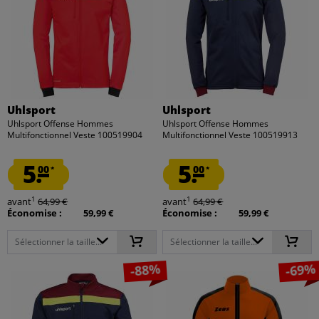
Uhlsport
Uhlsport
Uhlsport Offense Hommes
Uhlsport Offense Hommes
Multifonctionnel Veste 100519904
Multifonctionnel Veste 100519913
5.
5.
00
00
*
*
1
1
avant
64,99 €
avant
64,99 €
Économise :
59,99 €
Économise :
59,99 €
Sélectionner la taille...
Sélectionner la taille...
-88%
-69%