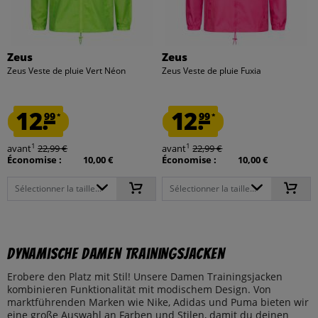
Zeus
Zeus
Zeus Veste de pluie Vert Néon
Zeus Veste de pluie Fuxia
12.
12.
99
99
*
*
1
1
avant
22,99 €
avant
22,99 €
Économise :
10,00 €
Économise :
10,00 €
Sélectionner la taille...
Sélectionner la taille...
Dynamische Damen Trainingsjacken
Erobere den Platz mit Stil! Unsere Damen Trainingsjacken
kombinieren Funktionalität mit modischem Design. Von
marktführenden Marken wie Nike, Adidas und Puma bieten wir
eine große Auswahl an Farben und Stilen, damit du deinen