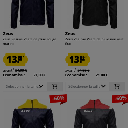
Zeus
Zeus
Zeus Vésuve Veste de pluie rouge
Zeus Vesuvio Veste de pluie noir vert
marine
fluo
13.
13.
99
99
*
*
1
1
avant
34,99 €
avant
34,99 €
Économise :
21,00 €
Économise :
21,00 €
Sélectionner la taille...
Sélectionner la taille...
-60%
-60%