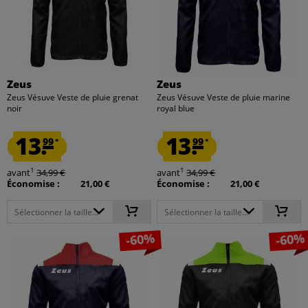
Zeus
Zeus
Zeus Vésuve Veste de pluie grenat
Zeus Vésuve Veste de pluie marine
noir
royal blue
13.
13.
99
99
*
*
1
1
avant
34,99 €
avant
34,99 €
Économise :
21,00 €
Économise :
21,00 €
Sélectionner la taille...
Sélectionner la taille...
-60%
-60%