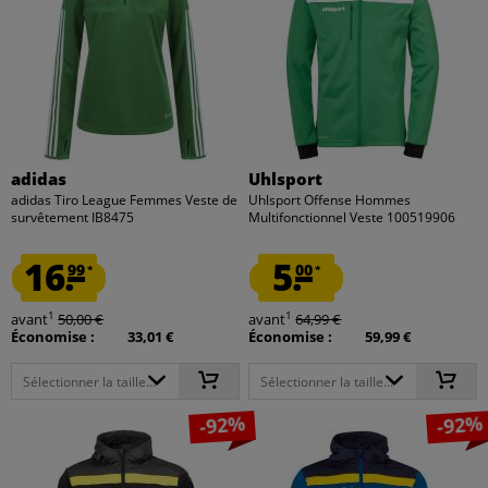
adidas
Uhlsport
adidas Tiro League Femmes Veste de
Uhlsport Offense Hommes
survêtement IB8475
Multifonctionnel Veste 100519906
16.
5.
99
00
*
*
1
1
avant
50,00 €
avant
64,99 €
Économise :
33,01 €
Économise :
59,99 €
Sélectionner la taille...
Sélectionner la taille...
-92%
-92%