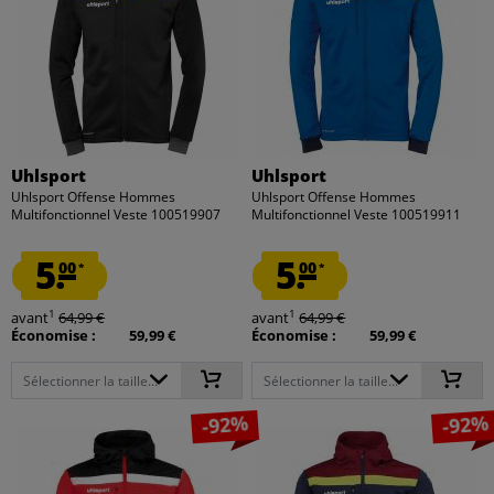
Uhlsport
Uhlsport
Uhlsport Offense Hommes
Uhlsport Offense Hommes
Multifonctionnel Veste 100519907
Multifonctionnel Veste 100519911
5.
5.
00
00
*
*
1
1
avant
64,99 €
avant
64,99 €
Économise :
59,99 €
Économise :
59,99 €
Sélectionner la taille...
Sélectionner la taille...
-92%
-92%