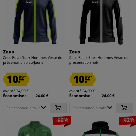
Zeus
Zeus
Zeus Relax Start Hommes Veste de
Zeus Relax Start Hommes Veste de
présentation bleu/jaune
présentation noir
10.
10.
99
99
*
*
1
1
avant
34,99 €
avant
34,99 €
Économise :
24,00 €
Économise :
24,00 €
Sélectionner la taille...
Sélectionner la taille...
-66%
-92%