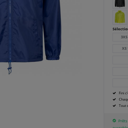
Sélectio
3XS
XS 
Fini c’
Chaqu
Tout 
Prêts 
ouvrable