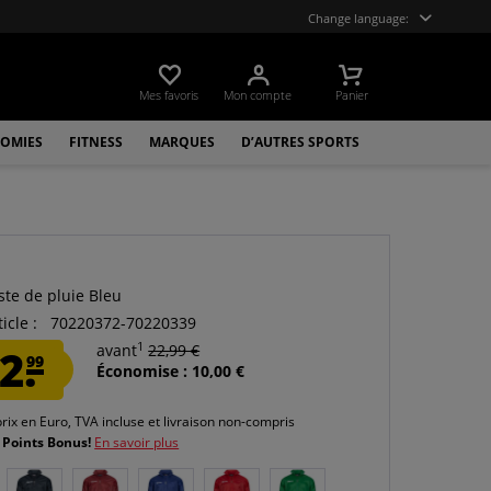
Change language:
Mes favoris
Mon compte
Panier
OMIES
FITNESS
MARQUES
D’AUTRES SPORTS
ste de pluie Bleu
icle :
70220372-70220339
1
2.
avant
22,99 €
99
Économise : 10,00 €
prix en Euro, TVA incluse et
livraison non-compris
 Points Bonus!
En savoir plus