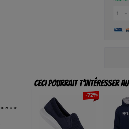
Ceci pourrait t’intéresser au
-72%
ander une
e