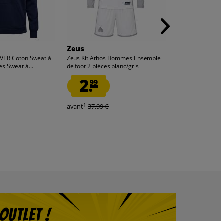
Zeus
ER Coton Sweat à
Zeus Kit Athos Hommes Ensemble
 Sweat à...
de foot 2 pièces blanc/gris
2.
99
1
avant
37,99 €