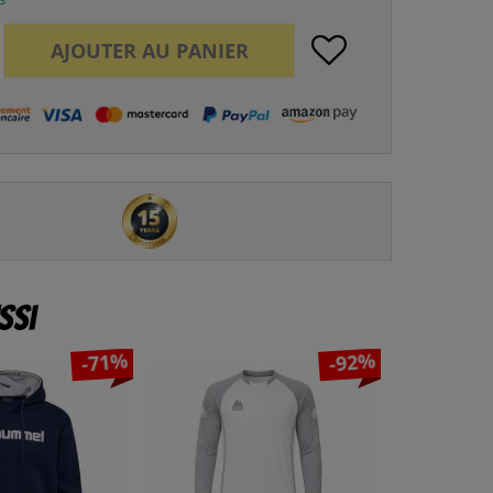
AJOUTER AU
PANIER
ssi
-71%
-92%