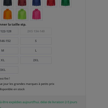
nner la taille stp.
 122-128
2XS 134-140
146-152
S
M
L
XL
2XL
3XL
est fini !
e jour les grandes marques à petits prix
disponible en stock
à être expédies aujourd’hui, délai de livraison 2-5 jours
s