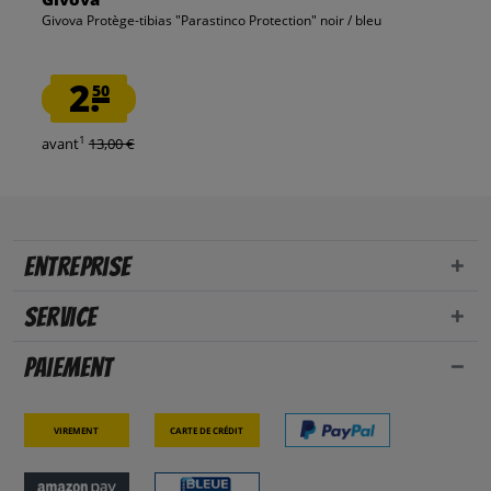
Givova Protège-tibias "Parastinco Protection" noir / bleu
2.
50
1
avant
13,00 €
Entreprise
Service
Paiement
Virement
Carte de crédit