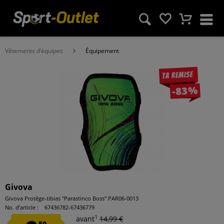
Vêtements d‘équipes
Équipement
Ta remise
-83%
Givova
Givova Protège-tibias "Parastinco Boss" PAR06-0013
No. d’article :
67436782-67436779
1
avant
14,99 €
50