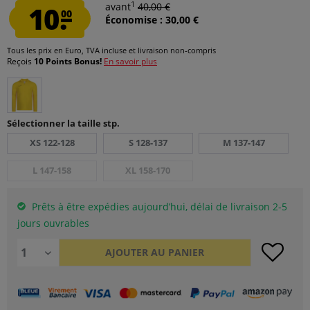
1
10.
avant
40,00 €
00
Économise : 30,00 €
Tous les prix en Euro, TVA incluse et
livraison non-compris
Reçois
10 Points Bonus!
En savoir plus
Sélectionner la taille stp.
XS 122-128
S 128-137
M 137-147
L 147-158
XL 158-170
Prêts à être expédies aujourd’hui, délai de livraison 2-5
jours ouvrables
AJOUTER AU
PANIER