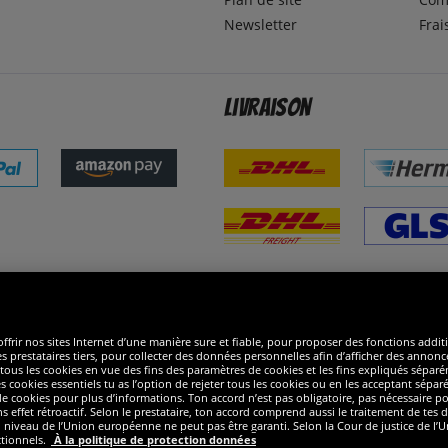
Newsletter
Frai
Livraison
ommes excellents
R
ffrir nos sites Internet d’une manière sure et fiable, pour proposer des fonctions addit
es prestataires tiers, pour collecter des données personnelles afin d’afficher des annonce
 de tous les cookies en vue des fins des paramètres de cookies et les fins expliqués sép
s cookies essentiels tu as l’option de rejeter tous les cookies ou en les acceptant sépa
 cookies pour plus d’informations. Ton accord n’est pas obligatoire, pas nécessaire pour
ffet rétroactif. Selon le prestataire, ton accord comprend aussi le traitement de tes do
iveau de l’Union européenne ne peut pas être garanti. Selon la Cour de justice de l’Un
ctionnels.
À la politique de protection données