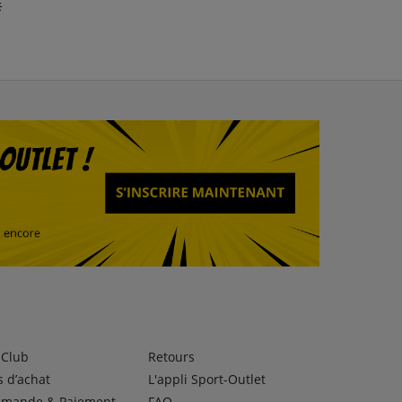
1
€
avant
89,99 €
lClub
Retours
 d’achat
L'appli Sport-Outlet
mande & Paiement
FAQ