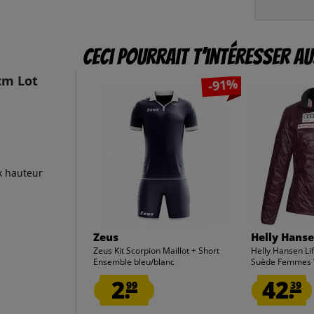
Ceci pourrait t’intéresser au
cm Lot
-91%
x hauteur
Zeus
Helly Hans
Zeus Kit Scorpion Maillot + Short
Helly Hansen Lif
Ensemble bleu/blanc
Suède Femmes V
2.
42.
99
39