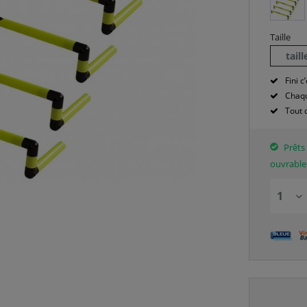
Taille
tail
Fini c’
Chaqu
Tout 
Prêts 
ouvrable