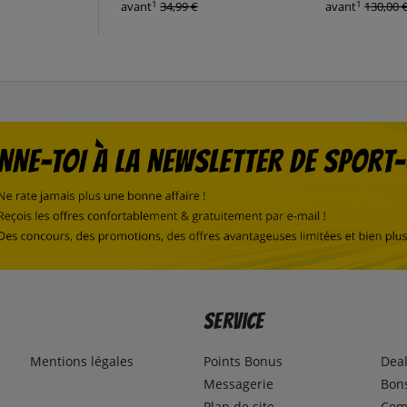
1
1
avant
34,99 €
avant
130,00 
Service
Mentions légales
Points Bonus
Dea
Messagerie
Bons
Plan de site
Com