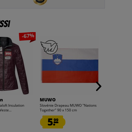
ssi
-67%
10
10
x
x
en
MUWO
Zeus
aloft Insulation
Slovénie Drapeau MUWO "Nations
Zeus Lot de 10 
este...
Together" 90 x 150 cm
d'entraînement
5.
25.
99
99