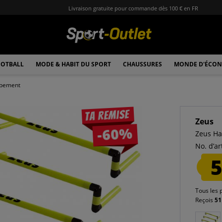
Livraison gratuite pour commande dès 100 € en FR
OTBALL
MODE & HABIT DU SPORT
CHAUSSURES
MONDE D'ÉCON
ipement
Ta remise
Zeus
-60%
Zeus Ha
No. d’art
5
Tous les 
Reçois
51