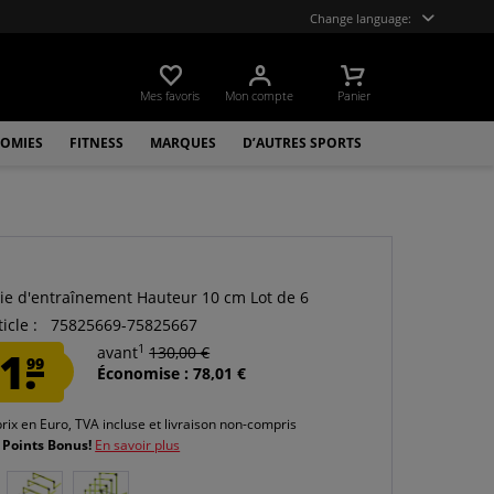
Change language:
Mes favoris
Mon compte
Panier
OMIES
FITNESS
MARQUES
D’AUTRES SPORTS
ie d'entraînement Hauteur 10 cm Lot de 6
icle :
75825669-75825667
1
1.
avant
130,00 €
99
Économise : 78,01 €
prix en Euro, TVA incluse et
livraison non-compris
 Points Bonus!
En savoir plus