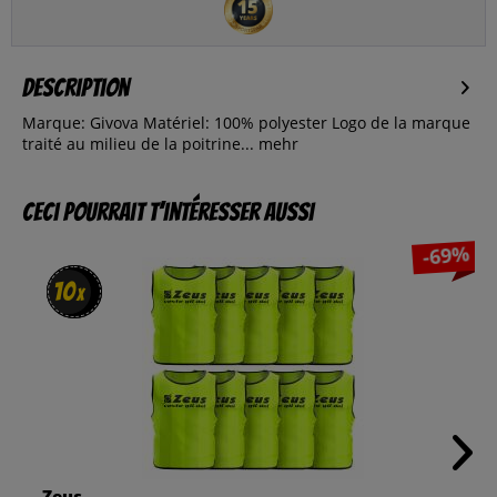
Description
Marque: Givova Matériel: 100% polyester Logo de la marque
traité au milieu de la poitrine...
mehr
Ceci pourrait t’intéresser aussi
-69%
10
10
x
x
Zeus