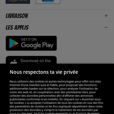
Livraison
Les applis
Nous respectons ta vie privée
Nous utilisons des cookies et autres technologies pour offrir nos sites
Sécurité
Internet d’une manière sure et fiable, pour proposer des fonctions
additionnelles basées sur ta sélection, pour analyser l’utilisation de
notre site web et, en coopération avec des prestataires tiers, pour
Nous sommes excellents
collecter des données personnelles afin d’afficher des annonces
publicitaires conformes à tes intérêts. En cliquant sur « Autoriser tous
les cookies » tu acceptes l’utilisation de tous les cookies en vue des fins
des paramètres de cookies et les fins expliqués séparément dans notre
protection des données y compris le traitement de tes données par
nous ou des tiers. Sauf les cookies essentiels tu as l’option de rejeter