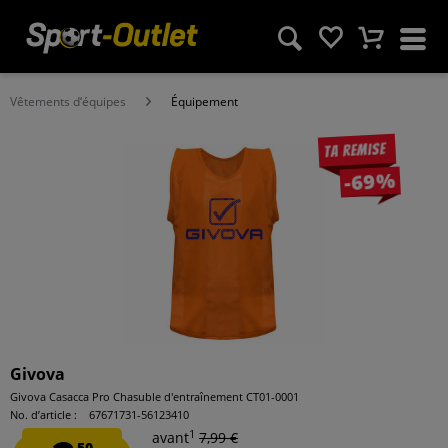
Vêtements d‘équipes
Équipement
Ta remise
-69%
Givova
Givova Casacca Pro Chasuble d'entraînement CT01-0001
No. d’article :
67671731-56123410
1
avant
7,99 €
50