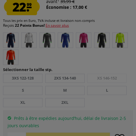
1
22.
avant
39,99 €
99
Économise : 17,00 €
Tous les prix en Euro, TVA incluse et
livraison non-compris
Reçois
22 Points Bonus!
En savoir plus
Sélectionner la taille stp.
3XS 122-128
2XS 134-140
XS 146-152
S
M
L
XL
2XL
Prêts à être expédies aujourd’hui, délai de livraison 2-5
jours ouvrables