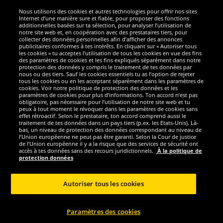
Nous utilisons des cookies et autres technologies pour offrir nos sites
Sécurité
Internet d’une manière sure et fiable, pour proposer des fonctions
additionnelles basées sur ta sélection, pour analyser l’utilisation de
notre site web et, en coopération avec des prestataires tiers, pour
Nous sommes excellents
collecter des données personnelles afin d’afficher des annonces
publicitaires conformes à tes intérêts. En cliquant sur « Autoriser tous
les cookies » tu acceptes l’utilisation de tous les cookies en vue des fins
des paramètres de cookies et les fins expliqués séparément dans notre
protection des données y compris le traitement de tes données par
nous ou des tiers. Sauf les cookies essentiels tu as l’option de rejeter
tous les cookies ou en les acceptant séparément dans les paramètres de
cookies. Voir notre politique de protection des données et les
paramètres de cookies pour plus d’informations. Ton accord n’est pas
obligatoire, pas nécessaire pour l’utilisation de notre site web et tu
peux à tout moment le révoquer dans les paramètres de cookies sans
effet rétroactif. Selon le prestataire, ton accord comprend aussi le
traitement de tes données dans un pays tiers (p.ex. les Etats-Unis). Là-
bas, un niveau de protection des données correspondant au niveau de
l’Union européenne ne peut pas être garanti. Selon la Cour de justice
de l’Union européenne il y a la risque que des services de sécurité ont
Réseaux sociaux
accès à tes données sans des recours juridictionnels.
À la politique de
protection données
Autoriser tous les cookies
Copyright © 2024 Sportspar GmbH, Gustav-Adolf-Ring 7, 04838 Eilenburg GER -
Paramètres des cookies
Tous droits réservés
1
*Tous les prix incluent la TVA, livraison est non-compris
Prix recommandé