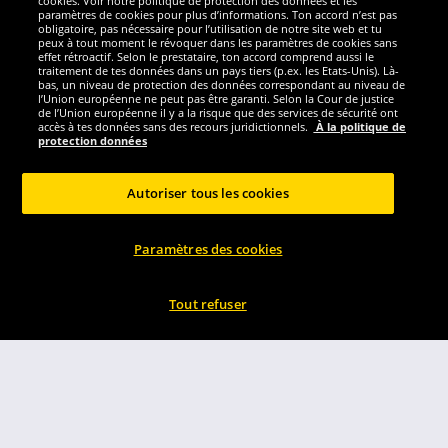
cookies. Voir notre politique de protection des données et les
paramètres de cookies pour plus d’informations. Ton accord n’est pas
obligatoire, pas nécessaire pour l’utilisation de notre site web et tu
Nous sommes excellents
peux à tout moment le révoquer dans les paramètres de cookies sans
effet rétroactif. Selon le prestataire, ton accord comprend aussi le
traitement de tes données dans un pays tiers (p.ex. les Etats-Unis). Là-
bas, un niveau de protection des données correspondant au niveau de
l’Union européenne ne peut pas être garanti. Selon la Cour de justice
de l’Union européenne il y a la risque que des services de sécurité ont
accès à tes données sans des recours juridictionnels.
À la politique de
protection données
Autoriser tous les cookies
Paramètres des cookies
Réseaux sociaux
Tout refuser
Copyright © 2024 Sportspar GmbH, Gustav-Adolf-Ring 7, 04838 Eilenburg GER -
Tous droits réservés
1
*Tous les prix incluent la TVA, livraison est non-compris
Prix recommandé
2
actuel ou précèdent du fabricant, taxe à valeur incluse
Le prix est seulement
valable pour les clients avec une adhésion de DealClub active.