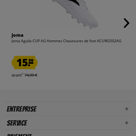
Joma
Joma Aguila CUP AG Hommes Chaussures de foot ACUW2502AG
15.
99
1
avant
74,99 €
Entreprise
Service