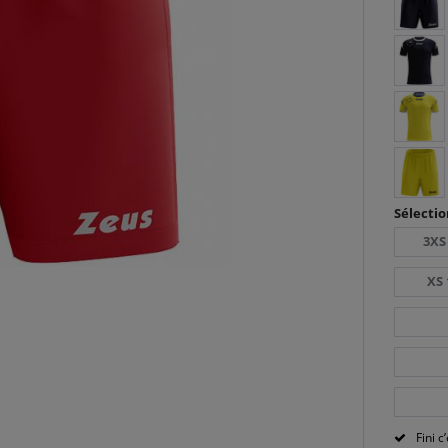
Sélectio
3XS
XS 
Fini c’