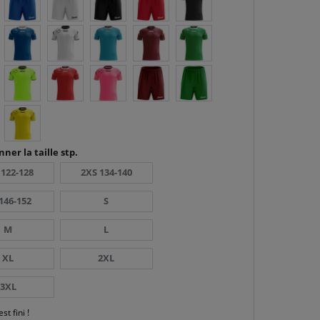
nner la taille stp.
 122-128
2XS 134-140
146-152
S
M
L
XL
2XL
3XL
est fini !