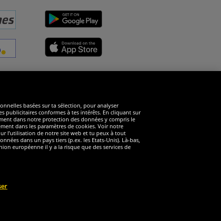
éseaux sociaux
ionnelles basées sur ta sélection, pour analyser
s publicitaires conformes à tes intérêts. En cliquant sur
arément dans notre protection des données y compris le
rément dans les paramètres de cookies. Voir notre
 l’utilisation de notre site web et tu peux à tout
nnées dans un pays tiers (p.ex. les Etats-Unis). Là-bas,
ion européenne il y a la risque que des services de
ser
éservés
nt valable pour les clients avec une adhésion de DealClub active.