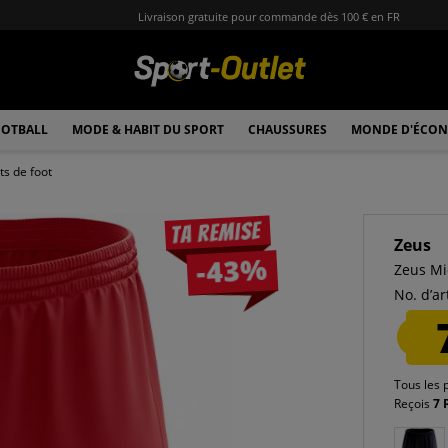
Livraison gratuite pour commande dès 100 € en FR
OTBALL
MODE & HABIT DU SPORT
CHAUSSURES
MONDE D'ÉCON
ts de foot
Ta remise
Zeus
-43%
Zeus Mi
No. d’art
Tous les 
Reçois
7 