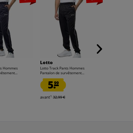
Lotto
Zeus
nts Hommes
Lotto Track Pants Hommes
Zeus Pantalon
vêtement...
Pantalon de survêtement...
Short rouge
5.
1.
99
99
1
1
avant
32,99 €
avant
19,99 €