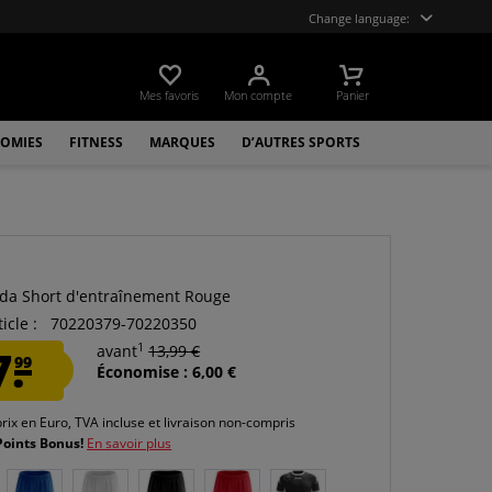
Change language:
Mes favoris
Mon compte
Panier
OMIES
FITNESS
MARQUES
D’AUTRES SPORTS
da Short d'entraînement Rouge
icle :
70220379-70220350
1
7.
avant
13,99 €
99
Économise : 6,00 €
prix en Euro, TVA incluse et
livraison non-compris
Points Bonus!
En savoir plus