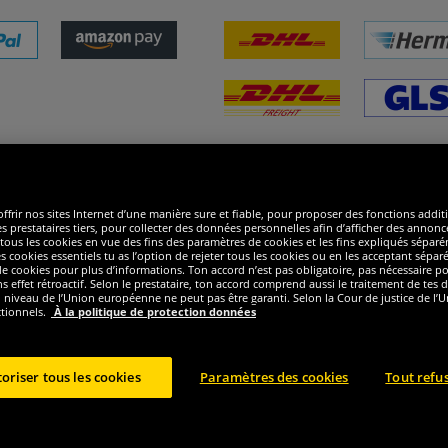
ommes excellents
R
ffrir nos sites Internet d’une manière sure et fiable, pour proposer des fonctions addit
es prestataires tiers, pour collecter des données personnelles afin d’afficher des annonce
 de tous les cookies en vue des fins des paramètres de cookies et les fins expliqués sép
s cookies essentiels tu as l’option de rejeter tous les cookies ou en les acceptant sépa
 cookies pour plus d’informations. Ton accord n’est pas obligatoire, pas nécessaire pour
ffet rétroactif. Selon le prestataire, ton accord comprend aussi le traitement de tes do
iveau de l’Union européenne ne peut pas être garanti. Selon la Cour de justice de l’Un
ctionnels.
À la politique de protection données
oriser tous les cookies
Paramètres des cookies
Tout refu
ght © 2024 Sportspar GmbH, Gustav-Adolf-Ring 7, 04838 Eilenburg GER - Tous droits r
2
ecommandé actuel ou précèdent du fabricant, taxe à valeur incluse
Le prix est seuleme