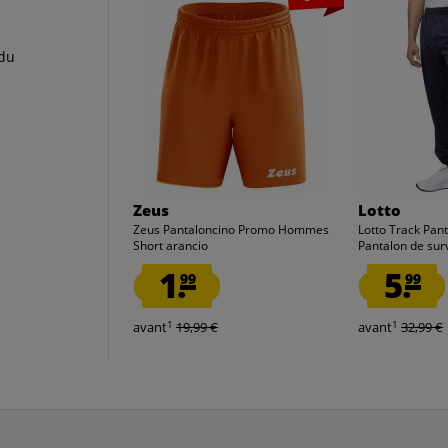
 du
Zeus
Lotto
Zeus Pantaloncino Promo Hommes
Lotto Track Pa
Short arancio
Pantalon de sur
1.
5.
99
99
1
1
avant
19,99 €
avant
32,99 €