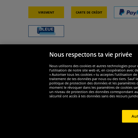
Virement
Carte de crédit
Nous respectons ta vie privée
Sécurité
Nous s
Nous utilisons des cookies et autres technologies pour o
l’utilisation de notre site web et, en coopération avec d
« Autoriser tous les cookies » tu acceptes l’utilisation
traitement de tes données par nous ou des tiers. Sauf le
politique de protection des données et les paramètres de
moment le révoquer dans les paramètres de cookies sans e
un niveau de protection des données correspondant au n
Widerruf
sécurité ont accès à tes données sans des recours juridi
Widerruf
Aut
Copyri
1
*Tous les prix incluent la TVA, livraison est non-compris
Prix r