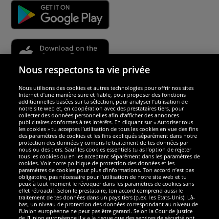
Nous respectons ta vie privée
Nous utilisons des cookies et autres technologies pour offrir nos sites
Sécurité
Internet d’une manière sure et fiable, pour proposer des fonctions
additionnelles basées sur ta sélection, pour analyser l’utilisation de
notre site web et, en coopération avec des prestataires tiers, pour
Nous sommes excellents
collecter des données personnelles afin d’afficher des annonces
publicitaires conformes à tes intérêts. En cliquant sur « Autoriser tous
les cookies » tu acceptes l’utilisation de tous les cookies en vue des fins
des paramètres de cookies et les fins expliqués séparément dans notre
protection des données y compris le traitement de tes données par
nous ou des tiers. Sauf les cookies essentiels tu as l’option de rejeter
tous les cookies ou en les acceptant séparément dans les paramètres de
cookies. Voir notre politique de protection des données et les
paramètres de cookies pour plus d’informations. Ton accord n’est pas
obligatoire, pas nécessaire pour l’utilisation de notre site web et tu
peux à tout moment le révoquer dans les paramètres de cookies sans
effet rétroactif. Selon le prestataire, ton accord comprend aussi le
traitement de tes données dans un pays tiers (p.ex. les Etats-Unis). Là-
bas, un niveau de protection des données correspondant au niveau de
l’Union européenne ne peut pas être garanti. Selon la Cour de justice
de l’Union européenne il y a la risque que des services de sécurité ont